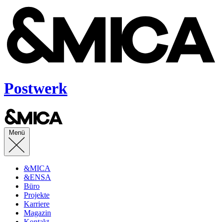
Postwerk
Menü
&MICA
&ENSA
Büro
Projekte
Karriere
Magazin
Kontakt