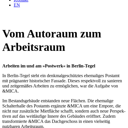
EN
Vom Autoraum zum
Arbeitsraum
Arbeiten im und am »Postwerk« in Berlin-Tegel
In Berlin-Tegel steht ein denkmal­ge­schütztes ehema­liges Postamt
mit prägnanter histo­ri­scher Fassade. Dieses respektvoll zu sanieren
und zeitge­mäßes Arbeiten zu ermög­lichen, war die Aufgabe von
&MICA.
Im Bestands­ge­bäude entstanden neue Flächen. Die ehemalige
Schal­ter­halle des Postamts ergänzte &MICA um eine Empore, die
nicht nur zusätz­liche Mietfläche schafft, sondern auch neue Perspek­
tiven auf das weitläufige Innere des Gebäudes eröffnet. Zudem
trans­for­mierte &MICA das Dachge­schoss in einen vielseitig
nutzbaren Arbeitsraum.