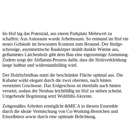
Im Hof lag das Potenzial, aus einem Parkplatz Mehrwert zu
schaffen: Aus Autoraum wurde Arbeitsraum. So entstand im Hof ein
neues Gebäude im bewussten Kontrast zum Bestand. Der fünfge­
schossige, asymme­trische Baukörper strahlt dunkle Wärme aus,
geflammtes Lärchenholz gibt dem Bau eine eigen­sinnige Anmutung.
Zudem sorgt der Abflamm-Prozess dafür, dass die Holzver­kleidung
lange haltbar und wider­stands­fähig wird.
Der Holzhy­bridbau nutzt die beschränkte Fläche optimal aus. Die
Kubatur wirkt elegant durch die zwei obersten, nach hinten
versetzten Geschosse. Das Erdge­schoss ist ebenfalls nach hinten
versetzt, sodass der Neubau leicht­füßig im Hof zu stehen scheint.
Umgebende Begrünung setzt Wohlfühl-Akzente.
Zeitge­mäßes Arbeiten ermög­licht &MICA in diesem Ensemble
durch die ideale Vermi­schung von Co-Working-Bereichen und
Einzel­büros sowie durch eine optimale Belichtung.