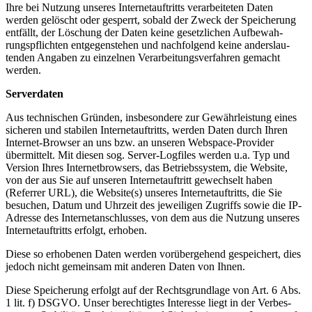
Ihre bei Nutzung unseres Inter­net­auf­tritts verar­bei­teten Daten
werden gelöscht oder gesperrt, sobald der Zweck der Speicherung
entfällt, der Löschung der Daten keine gesetz­lichen Aufbe­wah­
rungs­pflichten entge­gen­stehen und nachfolgend keine anders­lau­
tenden Angaben zu einzelnen Verar­bei­tungs­ver­fahren gemacht
werden.
Server­daten
Aus techni­schen Gründen, insbe­sondere zur Gewähr­leistung eines
sicheren und stabilen Inter­net­auf­tritts, werden Daten durch Ihren
Internet-Browser an uns bzw. an unseren Webspace-Provider
übermittelt. Mit diesen sog. Server-Logfiles werden u.a. Typ und
Version Ihres Inter­net­browsers, das Betriebs­system, die Website,
von der aus Sie auf unseren Inter­net­auf­tritt gewechselt haben
(Referrer URL), die Website(s) unseres Inter­net­auf­tritts, die Sie
besuchen, Datum und Uhrzeit des jewei­ligen Zugriffs sowie die IP-
Adresse des Inter­net­an­schlusses, von dem aus die Nutzung unseres
Inter­net­auf­tritts erfolgt, erhoben.
Diese so erhobenen Daten werden vorüber­gehend gespei­chert, dies
jedoch nicht gemeinsam mit anderen Daten von Ihnen.
Diese Speicherung erfolgt auf der Rechts­grundlage von Art. 6 Abs.
1 lit. f) DSGVO. Unser berech­tigtes Interesse liegt in der Verbes­