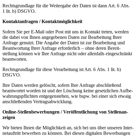
Rechts­grundlage für die Weitergabe der Daten ist dann Art. 6 Abs.
1 lit. b) DSGVO.
Kontakt­an­fragen / Kontakt­mög­lichkeit
Sofern Sie per E-Mail oder Post mit uns in Kontakt treten, werden
die dabei von Ihnen angege­benen Daten zur Bearbeitung Ihrer
Anfrage genutzt. Die Angabe der Daten ist zur Bearbeitung und
Beant­wortung Ihrer Anfrage erfor­derlich – ohne deren Bereit­
stellung können wir Ihre Anfrage nicht oder allen­falls einge­schränkt
beant­worten.
Rechts­grundlage für diese Verar­beitung ist Art. 6 Abs. 1 lit. b)
DSGVO.
Ihre Daten werden gelöscht, sofern Ihre Anfrage abschließend
beant­wortet worden ist und der Löschung keine gesetz­lichen Aufbe­
wah­rungs­pflichten entge­gen­stehen, wie bspw. bei einer sich etwaig
anschlie­ßenden Vertrags­ab­wicklung.
Online-Stellen­be­wer­bungen / Veröf­fent­li­chung von Stellen­an­
zeigen
Wir bieten Ihnen die Möglichkeit an, sich bei uns über unseren Inter­
net­auf­tritt bewerben zu können. Bei diesen digitalen Bewer­bungen