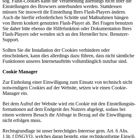
sog. Flash-Cookies kann die Verar­beitung aller­dings nicht über die
Einstel­lungen des Browsers unter­bunden werden. Statt­dessen
müssen Sie insoweit die Einstellung Ihres Flash-Players ändern.
Auch die hierfür erfor­der­lichen Schritte und Maßnahmen hängen
von Ihrem konkret genutzten Flash-Player ab. Bei Fragen benutzen
Sie daher bitte ebenso die Hilfe­funktion oder Dokumen­tation Ihres
Flash-Players oder wenden sich an den Hersteller bzw. Benutzer-
Support.
Sollten Sie die Instal­lation der Cookies verhindern oder
einschränken, kann dies aller­dings dazu führen, dass nicht sämtliche
Funktionen unseres Inter­net­auf­tritts vollum­fänglich nutzbar sind.
Cookie Manager
Zur Einholung einer Einwil­ligung zum Einsatz von technisch nicht
notwen­digen Cookies auf der Website, setzen wir einen Cookie-
Manager ein.
Bei dem Aufruf der Website wird ein Cookie mit den Einstel­lungs­in­
for­ma­tionen auf dem Endgerät des Nutzers abgelegt, sodass bei
einem weiteren Besuch die Abfrage in Bezug auf die Einwil­ligung
nicht erfolgen muss.
Rechts­grundlage ist unser berech­tigtes Interesse gem. Art. 6 Abs.
1 lit. f DSGVO, welches daran besteht, eine rechts­kon­forme Einwil­