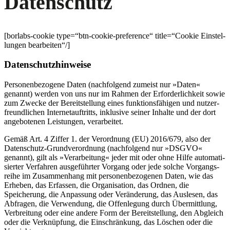
Daten­schutz
[borlabs-cookie type=“btn-cookie-preference“ title=“Cookie Einstel­
lungen bearbeiten“/]
Daten­schutz­hin­weise
Perso­nen­be­zogene Daten (nachfolgend zumeist nur »Daten«
genannt) werden von uns nur im Rahmen der Erfor­der­lichkeit sowie
zum Zwecke der Bereit­stellung eines funkti­ons­fä­higen und nutzer­
freund­lichen Inter­net­auf­tritts, inklusive seiner Inhalte und der dort
angebo­tenen Leistungen, verar­beitet.
Gemäß Art. 4 Ziffer 1. der Verordnung (EU) 2016/679, also der
Daten­schutz-Grund­ver­ordnung (nachfolgend nur »DSGVO«
genannt), gilt als »Verar­beitung« jeder mit oder ohne Hilfe automa­ti­
sierter Verfahren ausge­führter Vorgang oder jede solche Vorgangs­
reihe im Zusam­menhang mit perso­nen­be­zo­genen Daten, wie das
Erheben, das Erfassen, die Organi­sation, das Ordnen, die
Speicherung, die Anpassung oder Verän­derung, das Auslesen, das
Abfragen, die Verwendung, die Offen­legung durch Übermittlung,
Verbreitung oder eine andere Form der Bereit­stellung, den Abgleich
oder die Verknüpfung, die Einschränkung, das Löschen oder die