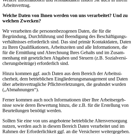
Arbeits­vertrag.
Welche Daten von Ihnen werden von uns verar­beitet? Und zu
welchen Zwecken?
Wir verar­beiten die perso­nen­be­zo­genen Daten, die für die
Begründung, Durch­führung und Beendigung des Beschäf­ti­gungs­
ver­hält­nisses erfor­derlich sind. Das sind primär Kontakt­daten, Daten
zu Ihren Quali­fi­ka­tionen, Arbeits­zeiten und alle Infor­ma­tionen, die
für die Ermittlung und Abrechnung Ihres Gehalts und im Zusam­
menhang mit gesetz­lichen Abgaben und Steuern (z.B. Sozial­ver­si­
che­rungs­bei­träge) erfor­derlich sind.
Hinzu kommen ggf. auch Daten aus dem Bereich der Arbeits­si­
cherheit, dem betrieb­lichen Einglie­de­rungs­ma­nagement und Daten
über arbeits­ver­trag­liche Pflicht­ver­let­zungen, die geahndet wurden
(„Abmah­nungen“).
Ferner kommen auch noch Infor­ma­tionen über Ihre Arbeits­er­geb­
nisse sowie deren Bewertung hinzu, die z.B. für die Erstellung von
Beurtei­lungen benötigt werden.
Sollten Sie eine von uns angebotene betrieb­liche Alters­ver­sorgung
nutzen, werden auch in diesem Bereich Daten verar­beitet und im
Rahmen der Erfor­der­lichkeit ggf. an die Versi­cherer weiter­ge­geben.