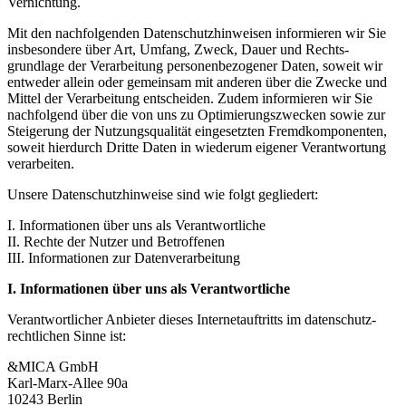
Vernichtung.
Mit den nachfol­genden Daten­schutz­hin­weisen infor­mieren wir Sie
insbe­sondere über Art, Umfang, Zweck, Dauer und Rechts­
grundlage der Verar­beitung perso­nen­be­zo­gener Daten, soweit wir
entweder allein oder gemeinsam mit anderen über die Zwecke und
Mittel der Verar­beitung entscheiden. Zudem infor­mieren wir Sie
nachfolgend über die von uns zu Optimie­rungs­zwecken sowie zur
Steigerung der Nutzungs­qua­lität einge­setzten Fremd­kom­po­nenten,
soweit hierdurch Dritte Daten in wiederum eigener Verant­wortung
verar­beiten.
Unsere Daten­schutz­hin­weise sind wie folgt gegliedert:
I. Infor­ma­tionen über uns als Verant­wort­liche
II. Rechte der Nutzer und Betrof­fenen
III. Infor­ma­tionen zur Daten­ver­ar­beitung
I. Infor­ma­tionen über uns als Verant­wort­liche
Verant­wort­licher Anbieter dieses Inter­net­auf­tritts im daten­schutz­
recht­lichen Sinne ist:
&MICA GmbH
Karl-Marx-Allee 90a
10243 Berlin