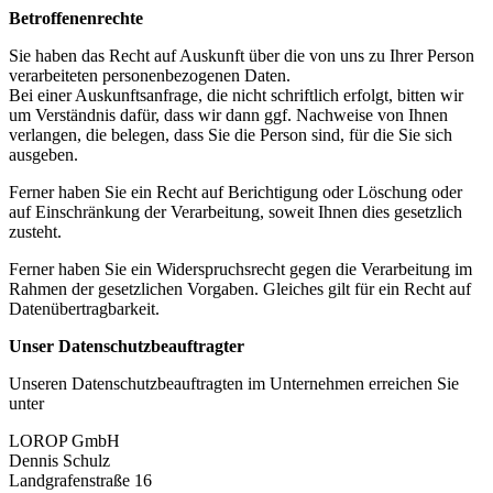
Betrof­fe­nen­rechte
Sie haben das Recht auf Auskunft über die von uns zu Ihrer Person
verar­bei­teten perso­nen­be­zo­genen Daten.
Bei einer Auskunfts­an­frage, die nicht schriftlich erfolgt, bitten wir
um Verständnis dafür, dass wir dann ggf. Nachweise von Ihnen
verlangen, die belegen, dass Sie die Person sind, für die Sie sich
ausgeben.
Ferner haben Sie ein Recht auf Berich­tigung oder Löschung oder
auf Einschränkung der Verar­beitung, soweit Ihnen dies gesetzlich
zusteht.
Ferner haben Sie ein Wider­spruchs­recht gegen die Verar­beitung im
Rahmen der gesetz­lichen Vorgaben. Gleiches gilt für ein Recht auf
Daten­über­trag­barkeit.
Unser Daten­schutz­be­auf­tragter
Unseren Daten­schutz­be­auf­tragten im Unter­nehmen erreichen Sie
unter
LOROP GmbH
Dennis Schulz
Landgra­fen­straße 16