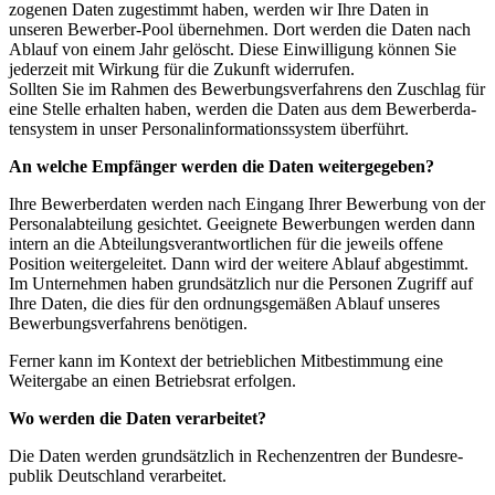
zo­genen Daten zugestimmt haben, werden wir Ihre Daten in
unseren Bewerber-Pool übernehmen. Dort werden die Daten nach
Ablauf von einem Jahr gelöscht. Diese Einwil­ligung können Sie
jederzeit mit Wirkung für die Zukunft wider­rufen.
Sollten Sie im Rahmen des Bewer­bungs­ver­fahrens den Zuschlag für
eine Stelle erhalten haben, werden die Daten aus dem Bewer­ber­da­
ten­system in unser Perso­nal­in­for­ma­ti­ons­system überführt.
An welche Empfänger werden die Daten weiter­ge­geben?
Ihre Bewer­ber­daten werden nach Eingang Ihrer Bewerbung von der
Perso­nal­ab­teilung gesichtet. Geeignete Bewer­bungen werden dann
intern an die Abtei­lungs­ver­ant­wort­lichen für die jeweils offene
Position weiter­ge­leitet. Dann wird der weitere Ablauf abgestimmt.
Im Unter­nehmen haben grund­sätzlich nur die Personen Zugriff auf
Ihre Daten, die dies für den ordnungs­ge­mäßen Ablauf unseres
Bewer­bungs­ver­fahrens benötigen.
Ferner kann im Kontext der betrieb­lichen Mitbe­stimmung eine
Weitergabe an einen Betriebsrat erfolgen.
Wo werden die Daten verar­beitet?
Die Daten werden grund­sätzlich in Rechen­zentren der Bundes­re­
publik Deutschland verar­beitet.