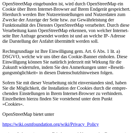
OpenStreetMap einge­bunden ist, wird durch OpenStreetMap ein
Cookie über Ihren Internet-Browser auf Ihrem Endgerät gespei­chert.
Hierdurch werden Ihre Nutzer­ein­stel­lungen und Nutzer­daten zum
Zwecke der Anzeige der Seite bzw. zur Gewähr­leistung der
Funktio­na­lität des Dienstes OpenStreetMap verar­beitet. Durch diese
Verar­beitung kann OpenStreetMap erkennen, von welcher Inter­net­
seite Ihre Anfrage gesendet worden ist und an welche IP- Adresse
die Darstellung der Anfahrt übermittelt werden soll.
Rechts­grundlage ist Ihre Einwil­ligung gem. Art. 6 Abs. 1 lit. a)
DSGVO, welche wir uns über das Cookie-Banner einholen. Diese
Einwil­ligung können Sie natürlich jederzeit mit Wirkung für die
Zukunft wider­rufen, indem Sie den Anmer­kungen unter »Besei­ti­
gungs­mög­lichkeit« in diesen Daten­schutz­hin­weisen folgen.
Sofern Sie mit dieser Verar­beitung nicht einver­standen sind, haben
Sie die Möglichkeit, die Instal­lation der Cookies durch die entspre­
chenden Einstel­lungen in Ihrem Internet-Browser zu verhindern.
Einzel­heiten hierzu finden Sie vorstehend unter dem Punkt
»Cookies«.
OpenStreetMap bietet unter
https://wiki.osmfoundation.org/wiki/Privacy_Policy