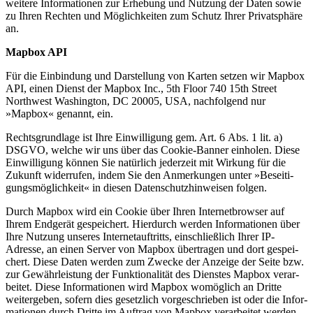
weitere Infor­ma­tionen zur Erhebung und Nutzung der Daten sowie
zu Ihren Rechten und Möglich­keiten zum Schutz Ihrer Privat­sphäre
an.
Mapbox API
Für die Einbindung und Darstellung von Karten setzen wir Mapbox
API, einen Dienst der Mapbox Inc., 5th Floor 740 15th Street
Northwest Washington, DC 20005, USA, nachfolgend nur
»Mapbox« genannt, ein.
Rechts­grundlage ist Ihre Einwil­ligung gem. Art. 6 Abs. 1 lit. a)
DSGVO, welche wir uns über das Cookie-Banner einholen. Diese
Einwil­ligung können Sie natürlich jederzeit mit Wirkung für die
Zukunft wider­rufen, indem Sie den Anmer­kungen unter »Besei­ti­
gungs­mög­lichkeit« in diesen Daten­schutz­hin­weisen folgen.
Durch Mapbox wird ein Cookie über Ihren Inter­net­browser auf
Ihrem Endgerät gespei­chert. Hierdurch werden Infor­ma­tionen über
Ihre Nutzung unseres Inter­net­auf­tritts, einschließlich Ihrer IP-
Adresse, an einen Server von Mapbox übertragen und dort gespei­
chert. Diese Daten werden zum Zwecke der Anzeige der Seite bzw.
zur Gewähr­leistung der Funktio­na­lität des Dienstes Mapbox verar­
beitet. Diese Infor­ma­tionen wird Mapbox womöglich an Dritte
weiter­geben, sofern dies gesetzlich vorge­schrieben ist oder die Infor­
ma­tionen durch Dritte im Auftrag von Mapbox verar­beitet werden.