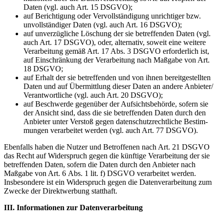
Daten (vgl. auch Art. 15 DSGVO);
auf Berich­tigung oder Vervoll­stän­digung unrich­tiger bzw.
unvoll­stän­diger Daten (vgl. auch Art. 16 DSGVO);
auf unver­züg­liche Löschung der sie betref­fenden Daten (vgl.
auch Art. 17 DSGVO), oder, alter­nativ, soweit eine weitere
Verar­beitung gemäß Art. 17 Abs. 3 DSGVO erfor­derlich ist,
auf Einschränkung der Verar­beitung nach Maßgabe von Art.
18 DSGVO;
auf Erhalt der sie betref­fenden und von ihnen bereit­ge­stellten
Daten und auf Übermittlung dieser Daten an andere Anbieter/​
Verantwortliche (vgl. auch Art. 20 DSGVO);
auf Beschwerde gegenüber der Aufsichts­be­hörde, sofern sie
der Ansicht sind, dass die sie betref­fenden Daten durch den
Anbieter unter Verstoß gegen daten­schutz­recht­liche Bestim­
mungen verar­beitet werden (vgl. auch Art. 77 DSGVO).
Ebenfalls haben die Nutzer und Betrof­fenen nach Art. 21 DSGVO
das Recht auf Wider­spruch gegen die künftige Verar­beitung der sie
betref­fenden Daten, sofern die Daten durch den Anbieter nach
Maßgabe von Art. 6 Abs. 1 lit. f) DSGVO verar­beitet werden.
Insbe­sondere ist ein Wider­spruch gegen die Daten­ver­ar­beitung zum
Zwecke der Direkt­werbung statthaft.
III. Infor­ma­tionen zur Daten­ver­ar­beitung