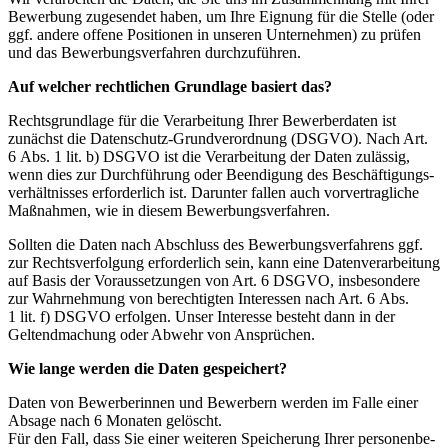
Bewerbung zugesendet haben, um Ihre Eignung für die Stelle (oder
ggf. andere offene Positionen in unseren Unter­nehmen) zu prüfen
und das Bewer­bungs­ver­fahren durch­zu­führen.
Auf welcher recht­lichen Grundlage basiert das?
Rechts­grundlage für die Verar­beitung Ihrer Bewer­ber­daten ist
zunächst die Daten­schutz-Grund­ver­ordnung (DSGVO). Nach Art.
6 Abs. 1 lit. b) DSGVO ist die Verar­beitung der Daten zulässig,
wenn dies zur Durch­führung oder Beendigung des Beschäf­ti­gungs­
ver­hält­nisses erfor­derlich ist. Darunter fallen auch vorver­trag­liche
Maßnahmen, wie in diesem Bewer­bungs­ver­fahren.
Sollten die Daten nach Abschluss des Bewer­bungs­ver­fahrens ggf.
zur Rechts­ver­folgung erfor­derlich sein, kann eine Daten­ver­ar­beitung
auf Basis der Voraus­set­zungen von Art. 6 DSGVO, insbe­sondere
zur Wahrnehmung von berech­tigten Inter­essen nach Art. 6 Abs.
1 lit. f) DSGVO erfolgen. Unser Interesse besteht dann in der
Geltend­ma­chung oder Abwehr von Ansprüchen.
Wie lange werden die Daten gespei­chert?
Daten von Bewer­be­rinnen und Bewerbern werden im Falle einer
Absage nach 6 Monaten gelöscht.
Für den Fall, dass Sie einer weiteren Speicherung Ihrer perso­nen­be­