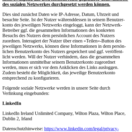
des sozialen Netzwerkes durch­ge­setzt werden können.
Dies sind zunächst Daten wie IP-Adresse, Datum, Uhrzeit und
besuchte Seite. Ist der Nutzer während­dessen in seinem Benut­zer­
konto des jewei­ligen Netzwerks einge­loggt, kann der Netzwerk-
Betreiber ggf. die gesam­melten Infor­ma­tionen des konkreten
Besuchs des Nutzers dem persön­lichen Account des Nutzers
zuordnen. Inter­agiert der Nutzer über einen »Teilen«-Button des
jewei­ligen Netzwerks, können diese Infor­ma­tionen in dem persön­
lichen Benut­zer­konto des Nutzers gespei­chert und ggf. veröf­fent­
licht werden. Will der Nutzer verhindern, dass die gesam­melten
Infor­ma­tionen unmit­telbar seinem Benut­zer­konto zugeordnet
werden, muss er sich vor dem Anklicken des Links ausloggen.
Zudem besteht die Möglichkeit, das jeweilige Benut­zer­konto
entspre­chend zu konfi­gu­rieren.
Folgende soziale Netzwerke werden in unsere Seite durch
Verlinkung einge­bunden:
LinkedIn
LinkedIn Ireland Unlimited Company, Wilton Plaza, Wilton Place,
Dublin 2, Irland
Daten­schutz­hin­weise:
https://www.linkedin.com/legal/privacy-