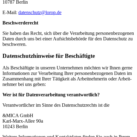
10787 Berlin
E-Mail:
datenschutz@lorop.de
Beschwer­de­recht
Sie haben das Recht, sich über die Verar­beitung perso­nen­be­zo­genen
Daten durch uns bei einer Aufsichts­be­hörde für den Daten­schutz zu
beschweren.
Daten­schutz­hin­weise für Beschäf­tigte
Als Beschäf­tigte in unseren Unter­nehmen möchten wir Ihnen gerne
Infor­ma­tionen zur Verar­beitung Ihrer perso­nen­be­zo­genen Daten im
Zusam­menhang mit Ihrer Tätigkeit als Arbeit­neh­merin oder Arbeit­
nehmer bei uns geben:
Wer ist für Daten­ver­ar­beitung verant­wortlich?
Verant­wort­licher im Sinne des Daten­schutz­rechts ist die
&MICA GmbH
Karl-Marx-Allee 90a
10243 Berlin
Weitere Infor­ma­tionen und Kontakt­daten finden Sie auch in Ihrem