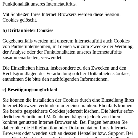
Funktio­na­lität unseres Inter­net­auf­tritts.
Mit Schließen Ihres Internet-Browsers werden diese Session-
Cookies gelöscht.
b) Dritt­an­bieter-Cookies
Gegebe­nen­falls werden mit unserem Inter­net­auf­tritt auch Cookies
von Partner­un­ter­nehmen, mit denen wir zum Zwecke der Werbung,
der Analyse oder der Funktio­na­li­täten unseres Inter­net­auf­tritts
zusam­men­ar­beiten, verwendet.
Die Einzel­heiten hierzu, insbe­sondere zu den Zwecken und den
Rechts­grund­lagen der Verar­beitung solcher Dritt­an­bieter-Cookies,
entnehmen Sie bitte den nachfol­genden Infor­ma­tionen.
c) Besei­ti­gungs­mög­lichkeit
Sie können die Instal­lation der Cookies durch eine Einstellung Ihres
Internet-Browsers verhindern oder einschränken. Ebenfalls können
Sie bereits gespei­cherte Cookies jederzeit löschen. Die hierfür erfor­
der­lichen Schritte und Maßnahmen hängen jedoch von Ihrem
konkret genutzten Internet-Browser ab. Bei Fragen benutzen Sie
daher bitte die Hilfe­funktion oder Dokumen­tation Ihres Internet-
Browsers oder wenden sich an dessen Hersteller bzw. Support. Bei