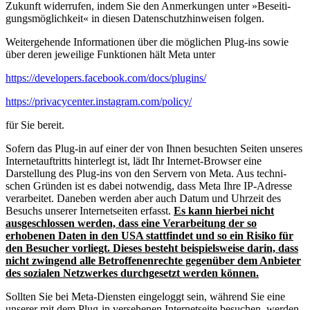
Zukunft wider­rufen, indem Sie den Anmer­kungen unter »Besei­ti­
gungs­mög­lichkeit« in diesen Daten­schutz­hin­weisen folgen.
Weiter­ge­hende Infor­ma­tionen über die möglichen Plug-ins sowie
über deren jeweilige Funktionen hält Meta unter
https://developers.facebook.com/docs/plugins/
https://privacycenter.instagram.com/policy/
für Sie bereit.
Sofern das Plug-in auf einer der von Ihnen besuchten Seiten unseres
Inter­net­auf­tritts hinterlegt ist, lädt Ihr Internet-Browser eine
Darstellung des Plug-ins von den Servern von Meta. Aus techni­
schen Gründen ist es dabei notwendig, dass Meta Ihre IP-Adresse
verar­beitet. Daneben werden aber auch Datum und Uhrzeit des
Besuchs unserer Inter­net­seiten erfasst.
Es kann hierbei nicht
ausge­schlossen werden, dass eine Verar­beitung der so
erhobenen Daten in den USA statt­findet und so ein Risiko für
den Besucher vorliegt. Dieses besteht beispiels­weise darin, dass
nicht zwingend alle Betrof­fe­nen­rechte gegenüber dem Anbieter
des sozialen Netzwerkes durch­ge­setzt werden können.
Sollten Sie bei Meta-Diensten einge­loggt sein, während Sie eine
unserer mit dem Plug-in verse­henen Inter­net­seite besuchen, werden