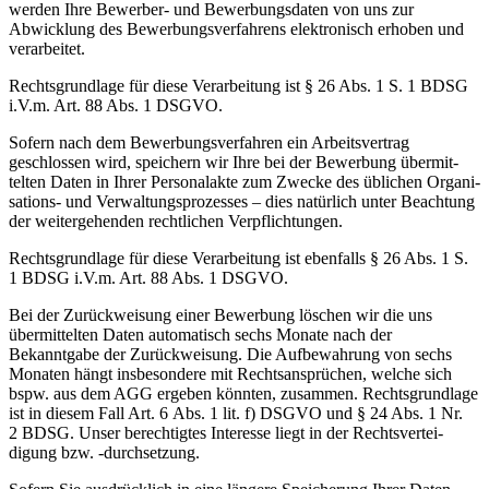
werden Ihre Bewerber- und Bewer­bungs­daten von uns zur
Abwicklung des Bewer­bungs­ver­fahrens elektro­nisch erhoben und
verar­beitet.
Rechts­grundlage für diese Verar­beitung ist § 26 Abs. 1 S. 1 BDSG
i.V.m. Art. 88 Abs. 1 DSGVO.
Sofern nach dem Bewer­bungs­ver­fahren ein Arbeits­vertrag
geschlossen wird, speichern wir Ihre bei der Bewerbung übermit­
telten Daten in Ihrer Perso­nalakte zum Zwecke des üblichen Organi­
sa­tions- und Verwal­tungs­pro­zesses – dies natürlich unter Beachtung
der weiter­ge­henden recht­lichen Verpflich­tungen.
Rechts­grundlage für diese Verar­beitung ist ebenfalls § 26 Abs. 1 S.
1 BDSG i.V.m. Art. 88 Abs. 1 DSGVO.
Bei der Zurück­weisung einer Bewerbung löschen wir die uns
übermit­telten Daten automa­tisch sechs Monate nach der
Bekanntgabe der Zurück­weisung. Die Aufbe­wahrung von sechs
Monaten hängt insbe­sondere mit Rechts­an­sprüchen, welche sich
bspw. aus dem AGG ergeben könnten, zusammen. Rechts­grundlage
ist in diesem Fall Art. 6 Abs. 1 lit. f) DSGVO und § 24 Abs. 1 Nr.
2 BDSG. Unser berech­tigtes Interesse liegt in der Rechts­ver­tei­
digung bzw. -durch­setzung.