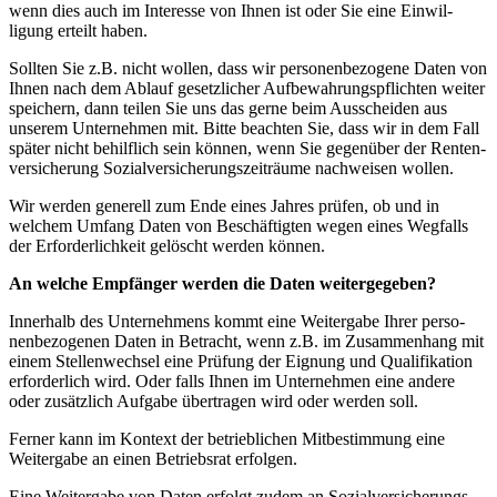
wenn dies auch im Interesse von Ihnen ist oder Sie eine Einwil­
ligung erteilt haben.
Sollten Sie z.B. nicht wollen, dass wir perso­nen­be­zogene Daten von
Ihnen nach dem Ablauf gesetz­licher Aufbe­wah­rungs­pflichten weiter
speichern, dann teilen Sie uns das gerne beim Ausscheiden aus
unserem Unter­nehmen mit. Bitte beachten Sie, dass wir in dem Fall
später nicht behilflich sein können, wenn Sie gegenüber der Renten­
ver­si­cherung Sozial­ver­si­che­rungs­zeit­räume nachweisen wollen.
Wir werden generell zum Ende eines Jahres prüfen, ob und in
welchem Umfang Daten von Beschäf­tigten wegen eines Wegfalls
der Erfor­der­lichkeit gelöscht werden können.
An welche Empfänger werden die Daten weiter­ge­geben?
Innerhalb des Unter­nehmens kommt eine Weitergabe Ihrer perso­
nen­be­zo­genen Daten in Betracht, wenn z.B. im Zusam­menhang mit
einem Stellen­wechsel eine Prüfung der Eignung und Quali­fi­kation
erfor­derlich wird. Oder falls Ihnen im Unter­nehmen eine andere
oder zusätzlich Aufgabe übertragen wird oder werden soll.
Ferner kann im Kontext der betrieb­lichen Mitbe­stimmung eine
Weitergabe an einen Betriebsrat erfolgen.
Eine Weitergabe von Daten erfolgt zudem an Sozial­ver­si­che­rungs­