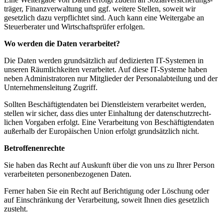
träger, Finanz­ver­waltung und ggf. weitere Stellen, soweit wir
gesetzlich dazu verpflichtet sind. Auch kann eine Weitergabe an
Steuer­be­rater und Wirtschafts­prüfer erfolgen.
Wo werden die Daten verar­beitet?
Die Daten werden grund­sätzlich auf dedizierten IT-Systemen in
unseren Räumlich­keiten verar­beitet. Auf diese IT-Systeme haben
neben Adminis­tra­toren nur Mitglieder der Perso­nal­ab­teilung und der
Unter­neh­mens­leitung Zugriff.
Sollten Beschäf­tig­ten­daten bei Dienst­leistern verar­beitet werden,
stellen wir sicher, dass dies unter Einhaltung der daten­schutz­recht­
lichen Vorgaben erfolgt. Eine Verar­beitung von Beschäf­tig­ten­daten
außerhalb der Europäi­schen Union erfolgt grund­sätzlich nicht.
Betrof­fe­nen­rechte
Sie haben das Recht auf Auskunft über die von uns zu Ihrer Person
verar­bei­teten perso­nen­be­zo­genen Daten.
Ferner haben Sie ein Recht auf Berich­tigung oder Löschung oder
auf Einschränkung der Verar­beitung, soweit Ihnen dies gesetzlich
zusteht.