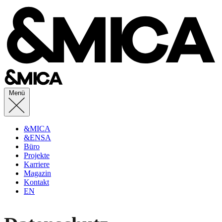
Menü
&MICA
&ENSA
Büro
Projekte
Karriere
Magazin
Kontakt
EN