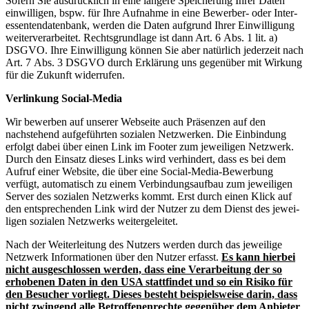
Sofern Sie ausdrücklich in eine längere Speicherung Ihrer Daten
einwil­ligen, bspw. für Ihre Aufnahme in eine Bewerber- oder Inter­
es­sen­ten­da­tenbank, werden die Daten aufgrund Ihrer Einwil­ligung
weiter­ver­ar­beitet. Rechts­grundlage ist dann Art. 6 Abs. 1 lit. a)
DSGVO. Ihre Einwil­ligung können Sie aber natürlich jederzeit nach
Art. 7 Abs. 3 DSGVO durch Erklärung uns gegenüber mit Wirkung
für die Zukunft wider­rufen.
Verlinkung Social-Media
Wir bewerben auf unserer Webseite auch Präsenzen auf den
nachstehend aufge­führten sozialen Netzwerken. Die Einbindung
erfolgt dabei über einen Link im Footer zum jewei­ligen Netzwerk.
Durch den Einsatz dieses Links wird verhindert, dass es bei dem
Aufruf einer Website, die über eine Social-Media-Bewerbung
verfügt, automa­tisch zu einem Verbin­dungs­aufbau zum jewei­ligen
Server des sozialen Netzwerks kommt. Erst durch einen Klick auf
den entspre­chenden Link wird der Nutzer zu dem Dienst des jewei­
ligen sozialen Netzwerks weiter­ge­leitet.
Nach der Weiter­leitung des Nutzers werden durch das jeweilige
Netzwerk Infor­ma­tionen über den Nutzer erfasst.
Es kann hierbei
nicht ausge­schlossen werden, dass eine Verar­beitung der so
erhobenen Daten in den USA statt­findet und so ein Risiko für
den Besucher vorliegt. Dieses besteht beispiels­weise darin, dass
nicht zwingend alle Betrof­fe­nen­rechte gegenüber dem Anbieter