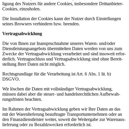
ligung des Nutzers für andere Cookies, insbe­sondere Dritt­an­bieter-
Cookies, einzu­holen.
Die Instal­lation der Cookies kann der Nutzer durch Einstel­lungen
seines Browsers verhindern bzw. beenden.
Vertrags­ab­wicklung
Die von Ihnen zur Inanspruch­nahme unseres Waren- und/​oder
Dienst­leis­tungs­an­gebots übermit­telten Daten werden von uns zum
Zwecke der Vertrags­ab­wicklung verar­beitet und sind insoweit erfor­
derlich. Vertrags­schluss und Vertrags­ab­wicklung sind ohne Bereit­
stellung Ihrer Daten nicht möglich.
Rechts­grundlage für die Verar­beitung ist Art. 6 Abs. 1 lit. b)
DSGVO.
Wir löschen die Daten mit vollstän­diger Vertrags­ab­wicklung,
müssen dabei aber die steuer- und handels­recht­lichen Aufbe­wah­
rungs­fristen beachten.
Im Rahmen der Vertrags­ab­wicklung geben wir Ihre Daten an das
mit der Waren­lie­ferung beauf­tragte Trans­port­un­ter­nehmen oder an
den Finanz­dienst­leister weiter, soweit die Weitergabe zur Waren­aus­
lie­ferung oder zu Bezahl­zwecken erfor­derlich ist.