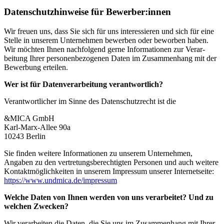
Daten­schutz­hin­weise für Bewerber:innen
Wir freuen uns, dass Sie sich für uns inter­es­sieren und sich für eine
Stelle in unserem Unter­nehmen bewerben oder beworben haben.
Wir möchten Ihnen nachfolgend gerne Infor­ma­tionen zur Verar­
beitung Ihrer perso­nen­be­zo­genen Daten im Zusam­menhang mit der
Bewerbung erteilen.
Wer ist für Daten­ver­ar­beitung verant­wortlich?
Verant­wort­licher im Sinne des Daten­schutz­recht ist die
&MICA GmbH
Karl-Marx-Allee 90a
10243 Berlin
Sie finden weitere Infor­ma­tionen zu unserem Unter­nehmen,
Angaben zu den vertre­tungs­be­rech­tigten Personen und auch weitere
Kontakt­mög­lich­keiten in unserem Impressum unserer Inter­net­seite:
https://www.undmica.de/impressum
Welche Daten von Ihnen werden von uns verar­beitet? Und zu
welchen Zwecken?
Wir verar­beiten die Daten, die Sie uns im Zusam­menhang mit Ihrer