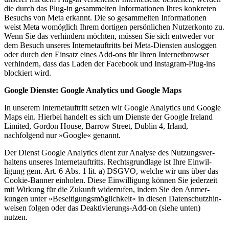
die durch das Plug-in gesam­melten Infor­ma­tionen Ihres konkreten
Besuchs von Meta erkannt. Die so gesam­melten Infor­ma­tionen
weist Meta womöglich Ihrem dortigen persön­lichen Nutzer­konto zu.
Wenn Sie das verhindern möchten, müssen Sie sich entweder vor
dem Besuch unseres Inter­net­auf­tritts bei Meta-Diensten ausloggen
oder durch den Einsatz eines Add-ons für Ihren Inter­net­browser
verhindern, dass das Laden der Facebook und Instagram-Plug-ins
blockiert wird.
Google Dienste: Google Analytics und Google Maps
In unserem Inter­net­auf­tritt setzen wir Google Analytics und Google
Maps ein. Hierbei handelt es sich um Dienste der Google Ireland
Limited, Gordon House, Barrow Street, Dublin 4, Irland,
nachfolgend nur »Google« genannt.
Der Dienst Google Analytics dient zur Analyse des Nutzungs­ver­
haltens unseres Inter­net­auf­tritts. Rechts­grundlage ist Ihre Einwil­
ligung gem. Art. 6 Abs. 1 lit. a) DSGVO, welche wir uns über das
Cookie-Banner einholen. Diese Einwil­ligung können Sie jederzeit
mit Wirkung für die Zukunft wider­rufen, indem Sie den Anmer­
kungen unter »Besei­ti­gungs­mög­lichkeit« in diesen Daten­schutz­hin­
weisen folgen oder das Deakti­vie­rungs-Add-on (siehe unten)
nutzen.