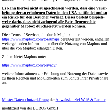
Es kann hierbei nicht ausge­schlossen werden, dass eine Verar­
beitung der so erhobenen Daten in den USA statt­findet und so
ein Risiko für den Besucher vorliegt. Dieses besteht beispiels­
weise darin, dass nicht zwingend alle Betrof­fe­nen­rechte
gegenüber Mapbox durch­ge­setzt werden können.
Die »Terms of Service«, die durch Mapbox unter
https://www.mapbox.com/tos/#maps
bereit­ge­stellt werden, enthalten
weiter­ge­henden Infor­ma­tionen über die Nutzung von Mapbox und
über die von Mapbox erlangten Daten.
Zudem bietet Mapbox unter
https://www.mapbox.com/privacy/
weitere Infor­ma­tionen zur Erhebung und Nutzung der Daten sowie
zu Ihren Rechten und Möglich­keiten zum Schutz Ihrer Privat­sphäre
an.
Muster-Daten­schutz­er­klärung
der
Anwalts­kanzlei Weiß & Partner
modifi­ziert von der LOROP GmbH