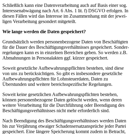
Schließlich kann eine Daten­ver­ar­beitung auch auf Basis einer sog.
Inter­es­sen­ab­wägung nach Art. 6 Abs. 1 lit. f) DSGVO erfolgen. In
diesen Fällen wird das Interesse im Zusam­menhang mit der jewei­
ligen Verar­beitung gesondert mitge­teilt.
Wie lange werden die Daten gespei­chert?
Grund­sätzlich werden perso­nen­be­zogene Daten von Beschäf­tigten
für die Dauer des Beschäf­ti­gungs­ver­hält­nisses gespei­chert. Sonder­
re­ge­lungen kann es in einzelnen Bereichen geben. So werden z.B.
Abmah­nungen in Perso­nal­akten ggf. kürzer gespei­chert.
Soweit gesetz­liche Aufbe­wah­rungs­pflichten bestehen, sind diese
von uns zu berück­sich­tigen. So gibt es insbe­sondere gesetz­liche
Aufbe­wah­rungs­pflichten für Lohnsteu­er­daten, Daten zu
Überstunden und weitere bereichs­spe­zi­fische Regelungen.
Soweit keine gesetz­lichen Aufbe­wah­rungs­pflichten bestehen,
können perso­nen­be­zogene Daten gelöscht werden, wenn deren
weitere Verar­beitung für die Durch­führung oder Beendigung des
Beschäf­ti­gungs­ver­hält­nisses nicht mehr erfor­derlich sind.
Nach Beendigung des Beschäf­ti­gungs­ver­hält­nisses werden Daten
bis zur Verjährung etwaiger Schadens­er­satz­an­sprüche jeder Partei
gespei­chert. Eine längere Speicherung kommt zudem in Betracht,