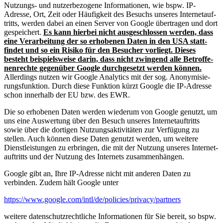
Nutzungs- und nutzer­be­zogene Infor­ma­tionen, wie bspw. IP-
Adresse, Ort, Zeit oder Häufigkeit des Besuchs unseres Inter­net­auf­
tritts, werden dabei an einen Server von Google übertragen und dort
gespei­chert.
Es kann hierbei nicht ausge­schlossen werden, dass
eine Verar­beitung der so erhobenen Daten in den USA statt­
findet und so ein Risiko für den Besucher vorliegt. Dieses
besteht beispiels­weise darin, dass nicht zwingend alle Betrof­fe­
nen­rechte gegenüber Google durch­ge­setzt werden können.
Aller­dings nutzen wir Google Analytics mit der sog. Anony­mi­sie­
rungs­funktion. Durch diese Funktion kürzt Google die IP-Adresse
schon innerhalb der EU bzw. des EWR.
Die so erhobenen Daten werden wiederum von Google genutzt, um
uns eine Auswertung über den Besuch unseres Inter­net­auf­tritts
sowie über die dortigen Nutzungs­ak­ti­vi­täten zur Verfügung zu
stellen. Auch können diese Daten genutzt werden, um weitere
Dienst­leis­tungen zu erbringen, die mit der Nutzung unseres Inter­net­
auf­tritts und der Nutzung des Internets zusam­men­hängen.
Google gibt an, Ihre IP-Adresse nicht mit anderen Daten zu
verbinden. Zudem hält Google unter
https://www.google.com/intl/de/policies/privacy/partners
weitere daten­schutz­recht­liche Infor­ma­tionen für Sie bereit, so bspw.