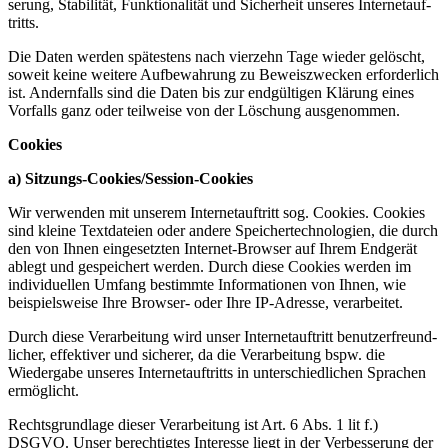
serung, Stabi­lität, Funktio­na­lität und Sicherheit unseres Inter­net­auf­
tritts.
Die Daten werden spätestens nach vierzehn Tage wieder gelöscht,
soweit keine weitere Aufbe­wahrung zu Beweis­zwecken erfor­derlich
ist. Andern­falls sind die Daten bis zur endgül­tigen Klärung eines
Vorfalls ganz oder teilweise von der Löschung ausge­nommen.
Cookies
a) Sitzungs-Cookies/­Session-Cookies
Wir verwenden mit unserem Inter­net­auf­tritt sog. Cookies. Cookies
sind kleine Textda­teien oder andere Speicher­tech­no­logien, die durch
den von Ihnen einge­setzten Internet-Browser auf Ihrem Endgerät
ablegt und gespei­chert werden. Durch diese Cookies werden im
indivi­du­ellen Umfang bestimmte Infor­ma­tionen von Ihnen, wie
beispiels­weise Ihre Browser- oder Ihre IP-Adresse, verar­beitet.
Durch diese Verar­beitung wird unser Inter­net­auf­tritt benut­zer­freund­
licher, effek­tiver und sicherer, da die Verar­beitung bspw. die
Wiedergabe unseres Inter­net­auf­tritts in unter­schied­lichen Sprachen
ermög­licht.
Rechts­grundlage dieser Verar­beitung ist Art. 6 Abs. 1 lit f.)
DSGVO. Unser berech­tigtes Interesse liegt in der Verbes­serung der