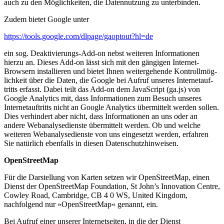
auch zu den Möglich­keiten, die Daten­nutzung zu unter­binden.
Zudem bietet Google unter
https://tools.google.com/dlpage/gaoptout?hl=de
ein sog. Deakti­vie­rungs-Add-on nebst weiteren Infor­ma­tionen
hierzu an. Dieses Add-on lässt sich mit den gängigen Internet-
Browsern instal­lieren und bietet Ihnen weiter­ge­hende Kontroll­mög­
lichkeit über die Daten, die Google bei Aufruf unseres Inter­net­auf­
tritts erfasst. Dabei teilt das Add-on dem JavaScript (ga.js) von
Google Analytics mit, dass Infor­ma­tionen zum Besuch unseres
Inter­net­auf­tritts nicht an Google Analytics übermittelt werden sollen.
Dies verhindert aber nicht, dass Infor­ma­tionen an uns oder an
andere Webana­ly­se­dienste übermittelt werden. Ob und welche
weiteren Webana­ly­se­dienste von uns einge­setzt werden, erfahren
Sie natürlich ebenfalls in diesen Daten­schutz­hin­weisen.
OpenStreetMap
Für die Darstellung von Karten setzen wir OpenStreetMap, einen
Dienst der OpenStreetMap Foundation, St John’s Innovation Centre,
Cowley Road, Cambridge, CB 4 0 WS, United Kingdom,
nachfolgend nur »OpenStreetMap« genannt, ein.
Bei Aufruf einer unserer Inter­net­seiten, in die der Dienst