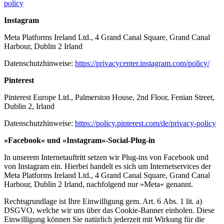
policy
Instagram
Meta Platforms Ireland Ltd., 4 Grand Canal Square, Grand Canal
Harbour, Dublin 2 Irland
Daten­schutz­hin­weise:
https://privacycenter.instagram.com/policy/
Pinterest
Pinterest Europe Ltd., Palmerston House, 2nd Floor, Fenian Street,
Dublin 2, Irland
Daten­schutz­hin­weise:
https://policy.pinterest.com/de/privacy-policy
»Facebook« und »Instagram«-Social-Plug-in
In unserem Inter­net­auf­tritt setzen wir Plug-ins von Facebook und
von Instagram ein. Hierbei handelt es sich um Inter­net­ser­vices der
Meta Platforms Ireland Ltd., 4 Grand Canal Square, Grand Canal
Harbour, Dublin 2 Irland, nachfolgend nur »Meta« genannt.
Rechts­grundlage ist Ihre Einwil­ligung gem. Art. 6 Abs. 1 lit. a)
DSGVO, welche wir uns über das Cookie-Banner einholen. Diese
Einwil­ligung können Sie natürlich jederzeit mit Wirkung für die