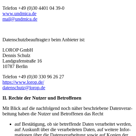
Telefon +49 (0)30 4401 04 39-0
www.undmica.de
mail@undmica.de
Datenschutzbeauftragte:r beim Anbieter ist:
LOROP GmbH
Dennis Schulz
Landgra­fen­straße 16
10787 Berlin
Telefon +49 (0)30 330 96 26 27
https://www.lorop.de/
datenschutz@lorop.de
II. Rechte der Nutzer und Betrof­fenen
Mit Blick auf die nachfolgend noch näher beschriebene Daten­ver­ar­
beitung haben die Nutzer und Betrof­fenen das Recht
auf Bestä­tigung, ob sie betref­fende Daten verar­beitet werden,
auf Auskunft über die verar­bei­teten Daten, auf weitere Infor­
ma­tionen über die Daten­ver­ar­beitung sowie auf Kopien der