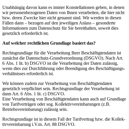
Unabhängig davon kann es immer Konstel­la­tionen geben, in denen
wir perso­nen­be­zo­genen Daten von Ihnen verar­beiten, die hier nicht
bzw. deren Zwecke hier nicht genannt sind. Wir werden in diesen
Fällen dann – bezogen auf den jewei­ligen Anlass – geson­derte
Infor­ma­tionen zum Daten­schutz für Sie bereit­halten, soweit dies
gesetzlich erfor­derlich ist.
Auf welcher recht­lichen Grundlage basiert das?
Rechts­grundlage für die Verar­beitung Ihrer Beschäf­tig­ten­daten ist
zunächst die Daten­schutz-Grund­ver­ordnung (DSGVO). Nach Art.
6 Abs. 1 lit. b) DSGVO ist die Verar­beitung der Daten zulässig,
wenn dies zur Durch­führung oder Beendigung des Beschäf­ti­gungs­
ver­hält­nisses erfor­derlich ist.
Wir können zudem zur Verar­beitung von Beschäf­tig­ten­daten
gesetzlich verpflichtet sein. Rechts­grundlage der Verar­beitung ist
dann Art. 6 Abs. 1 lit. c) DSGVO.
Eine Verar­beitung von Beschäf­tig­ten­daten kann auch auf Grundlage
von Tarif­ver­trägen oder sog. Kollek­tiv­ver­ein­ba­rungen (z.B.
Betriebs­ver­ein­barung) zulässig sein.
Rechts­grundlage ist in diesem Fall der Tarif­vertrag bzw. die Kollek­
tiv­ver­ein­barung i.V.m. Art. 88 DSGVO.