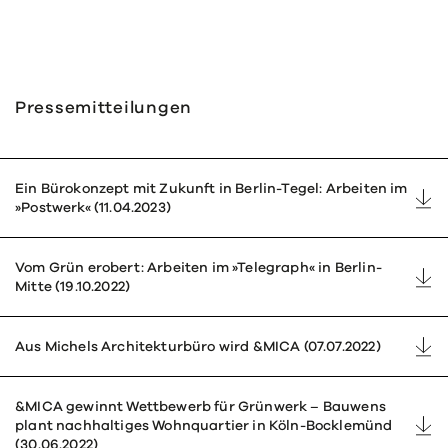
Presse­mit­tei­lungen
Ein Büro­kon­zept mit Zukunft in Berlin-Tegel: Arbeiten im
»Post­werk« (11.04.2023)
Vom Grün erobert: Arbeiten im »Tele­graph« in Berlin-
Mitte (19.10.2022)
Aus Michels Archi­tek­turbüro wird &MICA (07.07.2022)
&MICA gewinnt Wett­be­werb für Grün­werk – Bauwens
plant nachhal­tiges Wohn­quar­tier in Köln-Bock­le­münd
(30.06.2022)