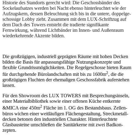
Historie des Standorts gerecht wird: Die Geschoss­bänder des
Sockel­auf­satzes werden bei Nacht ebenso hinter­leuchtet wie der
Aufzugskern, dessen Beleuchtung sich bis in die untere, doppel­ge­
schossige Lobby zieht. Zusammen mit dem LUX-Schriftzug auf
dem Dach des Towers entsteht die tradierte signi­fi­kante
Fernwirkung, während Licht­bänder im Innen- und Außenraum
wieder­keh­rende Akzente bilden.
Die großzü­gigen, indus­triell geprägten Räume mit hohen Decken
bilden die Basis für anpas­sungs­fähige Nutzungs­kon­zepte und
flexible Grund­riss­mög­lich­keiten. Die Regel­ge­schosse bieten Raum
2
für durch­ge­hende Büroland­schaften mit bis zu 1600m
, die die
großzü­gigen Fluchten der ehema­ligen Geschoss­fabrik aufer­stehen
lassen.
Für den Showroom des LUX TOWERS mit Bespre­chungs­inseln,
einer Materi­al­bi­bliothek sowie einer offenen Küche entkernte
2
&MICA eine 450m
Fläche im 1. OG des Bestandsbaus. Zellen­
büros wichen einer weitläu­figen Flächen­ge­staltung, Streck­me­tall­
decken betonen den indus­tri­ellen Charakter. Hinter­leuchtete
Glasbau­steine umschließen die Sanitär­kerne mit zwei Badkon­
zepten.