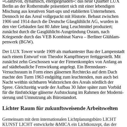
»Glanzvoll, dynamisch, energie­ge­laden«: das neue Quartier LUX
Berlin an der Rother­straße präsen­tiert sich mit einer leben­digen
Mischung aus kreativen Start-ups und etablierten Unter­nehmen.
Dennoch ist das Areal vollge­packt mit Historie. Bebaut zwischen
1906 und 1914 durch die Deutsche Glasglüh­licht AG, wurden in
den vier Gebäuden fast 80 Jahre lang Leucht­mittel produ­ziert;
zunächst durch die Gasglüh­licht-Ausgründung Osram, nach
Kriegsende durch das VEB Kombinat Narva – Berliner Glühlam­
penwerk (BGW).
Der LUX Tower wurde 1909 als markan­tester Bau der Lampen­stadt
nach einem Entwurf von Theodor Kampffmeyer fertig­ge­stellt. Mit
zunächst zehn Geschossen war der Firmen­komplex von Anfang an
auf städte­bau­liche Fernwirkung angelegt. Ein Brenn­dauer-
Versuchsraum in Form eines gläsernen Rechtecks auf dem Dach
machte den Turm 1963 endgültig zum leuch­tenden, nun auch bei
Nacht weithin sicht­baren Wahrzeichen des Areals nördlich der
Spree. Gleich­zeitig wurde der Aufbau 30 Jahre später zum Vorbild
für die fünfstö­ckige gläserne Aufsto­ckung im Rahmen der Moder­ni­
sierung und Umnutzung als Bürostandort.
Lichter Raum für zukunfts­wei­sende Arbeits­welten
Gemeinsam mit dem inter­na­tio­nalen Licht­pla­nungsbüro LICHT
KUNST LICHT entwi­ckelte &MICA ein Licht­konzept, das der