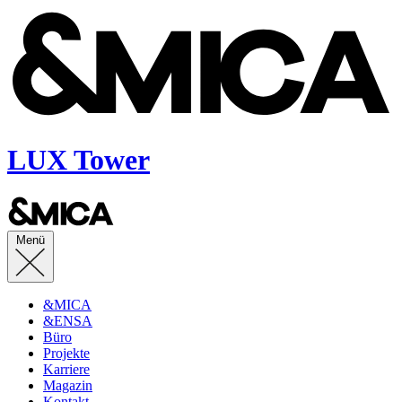
LUX Tower
Menü
&MICA
&ENSA
Büro
Projekte
Karriere
Magazin
Kontakt