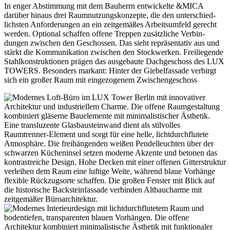
In enger Abstimmung mit dem Bauherrn entwi­ckelte &MICA
darüber hinaus drei Raumnut­zungs­kon­zepte, die den unter­schied­
lichsten Anfor­de­rungen an ein zeitge­mäßes Arbeits­umfeld gerecht
werden. Optional schaffen offene Treppen zusätz­liche Verbin­
dungen zwischen den Geschossen. Das sieht reprä­sen­tativ aus und
stärkt die Kommu­ni­kation zwischen den Stock­werken. Freilie­gende
Stahl­kon­struk­tionen prägen das ausge­baute Dachge­schoss des LUX
TOWERS. Besonders markant: Hinter der Giebel­fassade verbirgt
sich ein großer Raum mit einge­zo­genem Zwischen­ge­schoss