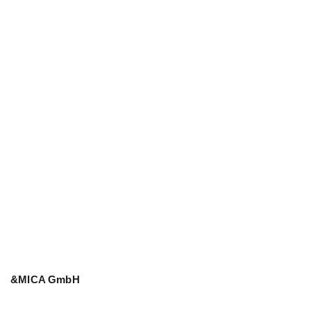
Grünwerk
Hafen City
PROJEKT
PROJEKT
You
CONTACT
&MICA GmbH
Cookies
LinkedIn