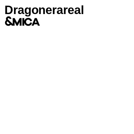
Drago­ner­areal