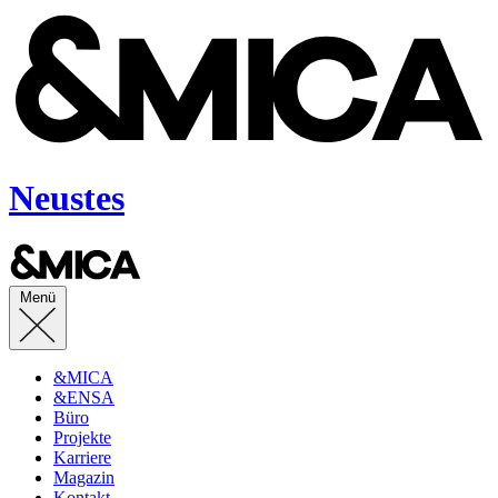
Neustes
Menü
&MICA
&ENSA
Büro
Projekte
Karriere
Magazin
Kontakt