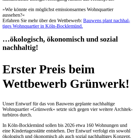
»Wie könnte ein möglichst emissi­ons­armes Wohnquartier
aussehen?«
Erfahren Sie mehr über den Wettbewerb:
Bauwens plant nachhal­
tiges Wohnquartier in Köln-Bocklemünd.
…ökolo­gisch, ökono­misch und sozial
nachhaltig!
Erster Preis beim
Wettbewerb Grünwerk!
Unser Entwurf für das von Bauwens geplante nachhaltige
Wohnquartier »Grünwerk« setzte sich gegen vier weitere Archi­tek­
tur­büros durch.
In Köln-Bocklemünd sollen bis 2026 etwa 160 Wohnungen und
eine Kinder­ta­ges­stätte entstehen. Der Entwurf verfolgt ein sowohl
ökolo­gisch und ökono­misch als auch sozial nachhal­tiges Konzept.