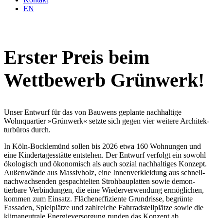
EN
Erster Preis beim
Wettbewerb Grünwerk!
Unser Entwurf für das von Bauwens geplante nachhaltige
Wohnquartier »Grünwerk« setzte sich gegen vier weitere Archi­tek­
tur­büros durch.
In Köln-Bocklemünd sollen bis 2026 etwa 160 Wohnungen und
eine Kinder­ta­ges­stätte entstehen. Der Entwurf verfolgt ein sowohl
ökolo­gisch und ökono­misch als auch sozial nachhal­tiges Konzept.
Außen­wände aus Massivholz, eine Innen­ver­kleidung aus schnell­
nach­wach­senden gespach­telten Stroh­bau­platten sowie demon­
tierbare Verbin­dungen, die eine Wieder­ver­wendung ermög­lichen,
kommen zum Einsatz. Flächen­ef­fi­ziente Grund­risse, begrünte
Fassaden, Spiel­plätze und zahlreiche Fahrrad­stell­plätze sowie die
klima­neu­trale Energie­ver­sorgung runden das Konzept ab.