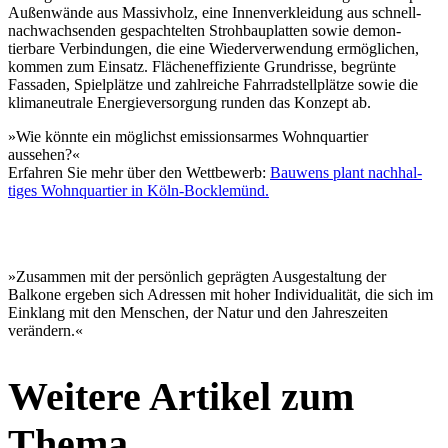
Außen­wände aus Massivholz, eine Innen­ver­kleidung aus schnell­
nach­wach­senden gespach­telten Stroh­bau­platten sowie demon­
tierbare Verbin­dungen, die eine Wieder­ver­wendung ermög­lichen,
kommen zum Einsatz. Flächen­ef­fi­ziente Grund­risse, begrünte
Fassaden, Spiel­plätze und zahlreiche Fahrrad­stell­plätze sowie die
klima­neu­trale Energie­ver­sorgung runden das Konzept ab.
»Wie könnte ein möglichst emissi­ons­armes Wohnquartier
aussehen?«
Erfahren Sie mehr über den Wettbewerb:
Bauwens plant nachhal­
tiges Wohnquartier in Köln-Bocklemünd.
»Zusammen mit der persönlich geprägten Ausge­staltung der
Balkone ergeben sich Adressen mit hoher Indivi­dua­lität, die sich im
Einklang mit den Menschen, der Natur und den Jahres­zeiten
verändern.«
Weitere Artikel zum
Thema