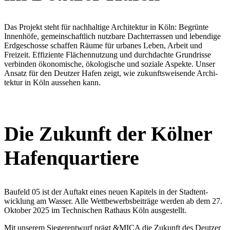
Das Projekt steht für nachhaltige Archi­tektur in Köln: Begrünte
Innenhöfe, gemein­schaftlich nutzbare Dachter­rassen und lebendige
Erdge­schosse schaffen Räume für urbanes Leben, Arbeit und
Freizeit. Effiziente Flächen­nutzung und durch­dachte Grund­risse
verbinden ökono­mische, ökolo­gische und soziale Aspekte. Unser
Ansatz für den Deutzer Hafen zeigt, wie zukunfts­wei­sende Archi­
tektur in Köln aussehen kann.
Die Zukunft der Kölner
Hafen­quar­tiere
Baufeld 05 ist der Auftakt eines neuen Kapitels in der Stadt­ent­
wicklung am Wasser. Alle Wettbe­werbs­bei­träge werden ab dem 27.
Oktober 2025 im Techni­schen Rathaus Köln ausge­stellt.
Mit unserem Sieger­entwurf prägt &MICA die Zukunft des Deutzer