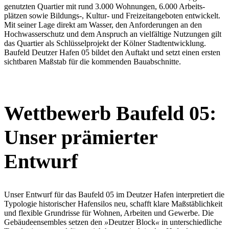
genutzten Quartier mit rund 3.000 Wohnungen, 6.000 Arbeits­
plätzen sowie Bildungs-, Kultur- und Freizeit­an­ge­boten entwi­ckelt.
Mit seiner Lage direkt am Wasser, den Anfor­de­rungen an den
Hochwas­ser­schutz und dem Anspruch an vielfältige Nutzungen gilt
das Quartier als Schlüs­sel­projekt der Kölner Stadt­ent­wicklung.
Baufeld Deutzer Hafen 05 bildet den Auftakt und setzt einen ersten
sicht­baren Maßstab für die kommenden Bauab­schnitte.
Wettbewerb Baufeld 05:
Unser prämierter
Entwurf
Unser Entwurf für das Baufeld 05 im Deutzer Hafen inter­pre­tiert die
Typologie histo­ri­scher Hafen­silos neu, schafft klare Maßstäb­lichkeit
und flexible Grund­risse für Wohnen, Arbeiten und Gewerbe. Die
Gebäu­de­en­sembles setzen den
»
Deutzer Block
«
in unter­schied­liche