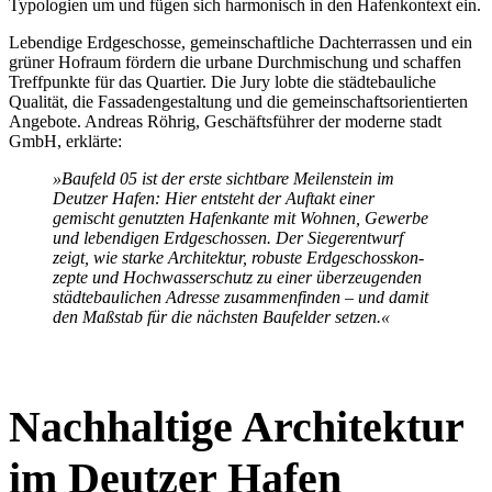
Typologien um und fügen sich harmo­nisch in den Hafen­kontext ein.
Lebendige Erdge­schosse, gemein­schaft­liche Dachter­rassen und ein
grüner Hofraum fördern die urbane Durch­mi­schung und schaffen
Treff­punkte für das Quartier. Die Jury lobte die städte­bau­liche
Qualität, die Fassa­den­ge­staltung und die gemein­schafts­ori­en­tierten
Angebote. Andreas Röhrig, Geschäfts­führer der moderne stadt
GmbH, erklärte:
»Baufeld 05 ist der erste sichtbare Meilen­stein im
Deutzer Hafen: Hier entsteht der Auftakt einer
gemischt genutzten Hafen­kante mit Wohnen, Gewerbe
und leben­digen Erdge­schossen. Der Sieger­entwurf
zeigt, wie starke Archi­tektur, robuste Erdge­schoss­kon­
zepte und Hochwas­ser­schutz zu einer überzeu­genden
städte­bau­lichen Adresse zusam­men­finden – und damit
den Maßstab für die nächsten Baufelder setzen.«
Nachhaltige Archi­tektur
im Deutzer Hafen