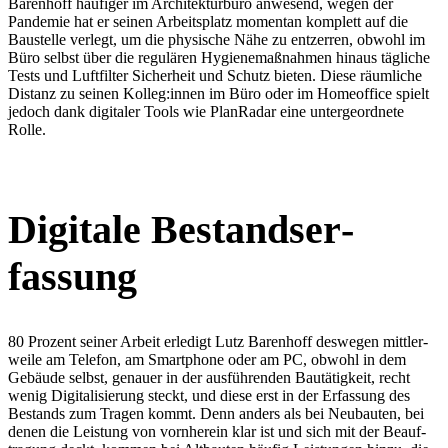
Barenhoff häufiger im Archi­tek­turbüro anwesend, wegen der
Pandemie hat er seinen Arbeits­platz momentan komplett auf die
Baustelle verlegt, um die physische Nähe zu entzerren, obwohl im
Büro selbst über die regulären Hygie­ne­maß­nahmen hinaus tägliche
Tests und Luftfilter Sicherheit und Schutz bieten. Diese räumliche
Distanz zu seinen Kolleg:innen im Büro oder im Homeoffice spielt
jedoch dank digitaler Tools wie PlanRadar eine unter­ge­ordnete
Rolle.
Digitale Bestands­er­
fassung
80 Prozent seiner Arbeit erledigt Lutz Barenhoff deswegen mittler­
weile am Telefon, am Smart­phone oder am PC, obwohl in dem
Gebäude selbst, genauer in der ausfüh­renden Bautä­tigkeit, recht
wenig Digita­li­sierung steckt, und diese erst in der Erfassung des
Bestands zum Tragen kommt. Denn anders als bei Neubauten, bei
denen die Leistung von vornherein klar ist und sich mit der Beauf­