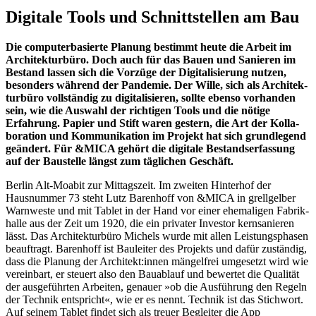
Digitale Tools und Schnitt­stellen am Bau
Die compu­ter­ba­sierte Planung bestimmt heute die Arbeit im
Archi­tek­turbüro. Doch auch für das Bauen und Sanieren im
Bestand lassen sich die Vorzüge der Digita­li­sierung nutzen,
besonders während der Pandemie. Der Wille, sich als Archi­tek­
turbüro vollständig zu digita­li­sieren, sollte ebenso vorhanden
sein, wie die Auswahl der richtigen Tools und die nötige
Erfahrung. Papier und Stift waren gestern, die Art der Kolla­
bo­ration und Kommu­ni­kation im Projekt hat sich grund­legend
geändert. Für &MICA gehört die digitale Bestands­er­fassung
auf der Baustelle längst zum täglichen Geschäft.
Berlin Alt-Moabit zur Mittagszeit. Im zweiten Hinterhof der
Hausnummer 73 steht Lutz Barenhoff von &MICA in grell­gelber
Warnweste und mit Tablet in der Hand vor einer ehema­ligen Fabrik­
halle aus der Zeit um 1920, die ein privater Investor kernsa­nieren
lässt. Das Archi­tek­turbüro Michels wurde mit allen Leistungs­phasen
beauf­tragt. Barenhoff ist Bauleiter des Projekts und dafür zuständig,
dass die Planung der Architekt:innen mängelfrei umgesetzt wird wie
vereinbart, er steuert also den Bauablauf und bewertet die Qualität
der ausge­führten Arbeiten, genauer »ob die Ausführung den Regeln
der Technik entspricht«, wie er es nennt. Technik ist das Stichwort.
Auf seinem Tablet findet sich als treuer Begleiter die App