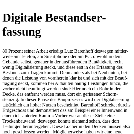
Digitale Bestands­er­
fassung
80 Prozent seiner Arbeit erledigt Lutz Barenhoff deswegen mittler­
weile am Telefon, am Smart­phone oder am PC, obwohl in dem
Gebäude selbst, genauer in der ausfüh­renden Bautä­tigkeit, recht
wenig Digita­li­sierung steckt, und diese erst in der Erfassung des
Bestands zum Tragen kommt. Denn anders als bei Neubauten, bei
denen die Leistung von vornherein klar ist und sich mit der Beauf­
tragung deckt, kommen bei Altbauten häufig Leistungen hinzu, die
vorher nicht beauf­tragt worden sind: Hier noch ein Rohr in der
Decke, das entfernt werden muss, dort ein geris­sener Schorn­
steinzug. In dieser Phase des Baupro­zesses wird der Digita­li­sierung
tatsächlich ein hoher Nutzen bescheinigt. Barenhoff schreitet durchs
Erdge­schoss und demons­triert das am Beispiel einer Innenwand in
einem teilsa­nierten Raum. »Vorher war an dieser Stelle eine
Trocken­bauwand, deswegen konnte niemand sehen, dass dort
Leitungen herun­ter­gehen. Diese Löcher in den Decken müssen also
noch geschlossen werden. Mögli­cher­weise haben wir eine neue