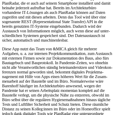
PlanRadar, die er auch auf seinem Smart­phone instal­liert und damit
beinahe jederzeit aufrufbar hat. Bereits im Archi­tek­turbüro
vorhandene IT-Lösungen als auch PlanRadar können auf Daten
zugreifen und mit diesen arbeiten. Denn das Tool wird über eine
sogenannte REST (Repre­sen­ta­tional State Transfer) API in die
bereits genutzten IT-Systeme einge­bunden. Dadurch wird der
Austausch von Infor­ma­tionen möglich, auch wenn diese auf unter­
schied­lichen Systemen gespei­chert sind. Der Daten­aus­tausch ist
sicher, automa­tisch und maschi­nen­lesbar.
Diese App nutzt das Team von &MICA gleich für mehrere
Aufgaben, u. a. zur internen Projekt­kom­mu­ni­kation, zum Austausch
mit externen Firmen sowie zur Dokumen­tation des Baus, also fürs
Bauta­gebuch und Baupro­tokoll. In Pandemie-Zeiten, wo ohnehin
nicht alle Verant­wort­lichen ständig beiein­an­der­sitzen und Video­kon­
fe­renzen normal geworden sind, bekommt digitales Projekt­ma­
nagement mit Hilfe von Apps einen höheren Wert für die Zusam­
men­arbeit auf der Baustelle und im Büro. Norma­ler­weise wäre
Barenhoff häufiger im Archi­tek­turbüro anwesend, wegen der
Pandemie hat er seinen Arbeits­platz momentan komplett auf die
Baustelle verlegt, um die physische Nähe zu entzerren, obwohl im
Büro selbst über die regulären Hygie­ne­maß­nahmen hinaus tägliche
Tests und Luftfilter Sicherheit und Schutz bieten. Diese räumliche
Distanz zu seinen Kolleg:innen im Büro oder im Homeoffice spielt
jedoch dank digitaler Tools wie PlanRadar eine unter­ge­ordnete