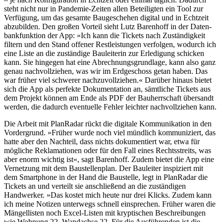
steht nicht nur in Pandemie-Zeiten allen Betei­ligten ein Tool zur
Verfügung, um das gesamte Bauge­schehen digital und in Echtzeit
abzubilden. Den großen Vorteil sieht Lutz Barenhoff in der Daten­
bank­funktion der App: »Ich kann die Tickets nach Zustän­digkeit
filtern und den Stand offener Restleis­tungen verfolgen, wodurch ich
eine Liste an die zuständige Baulei­terin zur Erledigung schicken
kann. Sie hingegen hat eine Abrech­nungs­grundlage, kann also ganz
genau nachvoll­ziehen, was wir im Erdge­schoss getan haben. Das
war früher viel schwerer nachzu­voll­ziehen.« Darüber hinaus bietet
sich die App als perfekte Dokumen­tation an, sämtliche Tickets aus
dem Projekt können am Ende als PDF der Bauherr­schaft übersandt
werden, die dadurch eventuelle Fehler leichter nachvoll­ziehen kann.
Die Arbeit mit PlanRadar rückt die digitale Kommu­ni­kation in den
Vorder­grund. »Früher wurde noch viel mündlich kommu­ni­ziert, das
hatte aber den Nachteil, dass nichts dokumen­tiert war, etwa für
mögliche Rekla­ma­tionen oder für den Fall eines Rechts­streits, was
aber enorm wichtig ist«, sagt Barenhoff. Zudem bietet die App eine
Vernetzung mit dem Baustel­lenplan. Der Bauleiter inspi­ziert mit
dem Smart­phone in der Hand die Baustelle, legt in PlanRadar die
Tickets an und verteilt sie anschließend an die zustän­digen
Handwerker. »Das kostet mich heute nur drei Klicks. Zudem kann
ich meine Notizen unterwegs schnell einsprechen. Früher waren die
Mängel­listen noch Excel-Listen mit krypti­schen Beschrei­bungen
wie Wohnung 22, Wandachse 22. Für die Ausfüh­renden ist die