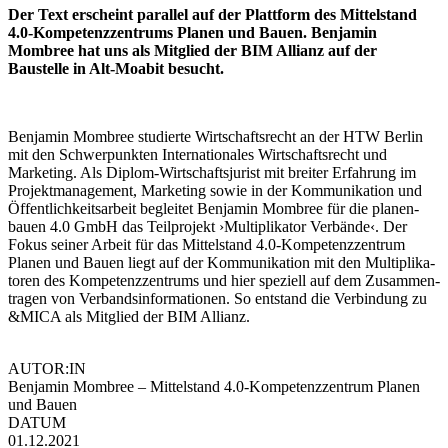
Der Text erscheint parallel auf der Plattform des Mittel­stand
4.0-Kompetenzzentrums Planen und Bauen. Benjamin
Mombree hat uns als Mitglied der BIM Allianz auf der
Baustelle in Alt-Moabit besucht.
Benjamin Mombree studierte Wirtschafts­recht an der HTW Berlin
mit den Schwer­punkten Inter­na­tio­nales Wirtschafts­recht und
Marketing. Als Diplom-Wirtschafts­jurist mit breiter Erfahrung im
Projekt­ma­nagement, Marketing sowie in der Kommu­ni­kation und
Öffent­lich­keits­arbeit begleitet Benjamin Mombree für die planen-
bauen 4.0 GmbH das Teilprojekt ›Multi­pli­kator Verbände‹. Der
Fokus seiner Arbeit für das Mittel­stand 4.0-Kompetenzzentrum
Planen und Bauen liegt auf der Kommu­ni­kation mit den Multi­pli­ka­
toren des Kompe­tenz­zen­trums und hier speziell auf dem Zusam­men­
tragen von Verbands­in­for­ma­tionen. So entstand die Verbindung zu
&MICA als Mitglied der BIM Allianz.
AUTOR:IN
Benjamin Mombree – Mittel­stand 4.0-Kompetenzzentrum Planen
und Bauen
DATUM
01.12.2021