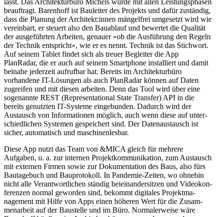
lässt. Das Archi­tek­turbüro Michels wurde mit allen Leistungs­phasen
beauf­tragt. Barenhoff ist Bauleiter des Projekts und dafür zuständig,
dass die Planung der Architekt:innen mängelfrei umgesetzt wird wie
vereinbart, er steuert also den Bauablauf und bewertet die Qualität
der ausge­führten Arbeiten, genauer »ob die Ausführung den Regeln
der Technik entspricht«, wie er es nennt. Technik ist das Stichwort.
Auf seinem Tablet findet sich als treuer Begleiter die App
PlanRadar, die er auch auf seinem Smart­phone instal­liert und damit
beinahe jederzeit aufrufbar hat. Bereits im Archi­tek­turbüro
vorhandene IT-Lösungen als auch PlanRadar können auf Daten
zugreifen und mit diesen arbeiten. Denn das Tool wird über eine
sogenannte REST (Repre­sen­ta­tional State Transfer) API in die
bereits genutzten IT-Systeme einge­bunden. Dadurch wird der
Austausch von Infor­ma­tionen möglich, auch wenn diese auf unter­
schied­lichen Systemen gespei­chert sind. Der Daten­aus­tausch ist
sicher, automa­tisch und maschi­nen­lesbar.
Diese App nutzt das Team von &MICA gleich für mehrere
Aufgaben, u. a. zur internen Projekt­kom­mu­ni­kation, zum Austausch
mit externen Firmen sowie zur Dokumen­tation des Baus, also fürs
Bauta­gebuch und Baupro­tokoll. In Pandemie-Zeiten, wo ohnehin
nicht alle Verant­wort­lichen ständig beiein­an­der­sitzen und Video­kon­
fe­renzen normal geworden sind, bekommt digitales Projekt­ma­
nagement mit Hilfe von Apps einen höheren Wert für die Zusam­
men­arbeit auf der Baustelle und im Büro. Norma­ler­weise wäre