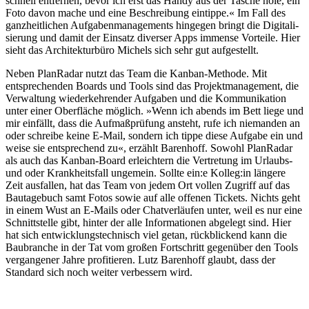
schnell entfernen, bevor ich erst das Handy aus der Tasche hole, ein
Foto davon mache und eine Beschreibung eintippe.« Im Fall des
ganzheit­lichen Aufga­ben­ma­nage­ments hingegen bringt die Digita­li­
sierung und damit der Einsatz diverser Apps immense Vorteile. Hier
sieht das Archi­tek­turbüro Michels sich sehr gut aufge­stellt.
Neben PlanRadar nutzt das Team die Kanban-Methode. Mit
entspre­chenden Boards und Tools sind das Projekt­ma­nagement, die
Verwaltung wieder­keh­render Aufgaben und die Kommu­ni­kation
unter einer Oberfläche möglich. »Wenn ich abends im Bett liege und
mir einfällt, dass die Aufmaß­prüfung ansteht, rufe ich niemanden an
oder schreibe keine E-Mail, sondern ich tippe diese Aufgabe ein und
weise sie entspre­chend zu«, erzählt Barenhoff. Sowohl PlanRadar
als auch das Kanban-Board erleichtern die Vertretung im Urlaubs-
und oder Krank­heitsfall ungemein. Sollte ein:e Kolleg:in längere
Zeit ausfallen, hat das Team von jedem Ort vollen Zugriff auf das
Bauta­gebuch samt Fotos sowie auf alle offenen Tickets. Nichts geht
in einem Wust an E-Mails oder Chatver­läufen unter, weil es nur eine
Schnitt­stelle gibt, hinter der alle Infor­ma­tionen abgelegt sind. Hier
hat sich entwick­lungs­tech­nisch viel getan, rückbli­ckend kann die
Baubranche in der Tat vom großen Fortschritt gegenüber den Tools
vergan­gener Jahre profi­tieren. Lutz Barenhoff glaubt, dass der
Standard sich noch weiter verbessern wird.