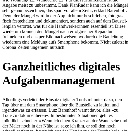
Angabe meist zu unbestimmt. Dank PlanRadar kann ich die Mängel
sehr genau bezeichnen, das spart vor allem Zeit«, erklärt Barenhoff.
Denn der Mangel wird in der App nicht nur beschrieben, fotogra­
fisch festge­halten und dokumen­tiert, sondern auch auf dem Baustel­
lenplan verortet, was für die Handwerker:innen essen­tiell ist. Diese
wiederum können den Mangel nach erfolg­reicher Reparatur
freimelden und das per Bild nachweisen, wodurch die Bauleitung
wiederum eine Meldung aufs Smart­phone bekommt. Nicht zuletzt in
Corona-Zeiten ungemein nützlich.
Ganzheit­liches digitales
Aufga­ben­ma­nagement
Aller­dings verleitet der Einsatz digitaler Tools mitunter dazu, den
Tag über mit dem Smart­phone über die Baustelle zu laufen und
irgend­etwas zu erfassen. Lutz Barenhoff warnt davor, alles »zu
Tode zu dokumen­tieren«. In bestimmten Situa­tionen geht es
mündlich schneller. »Wenn ich einen Kratzer an der Wand sehe und
der Maler noch in der Nähe ist, sage ich ihm, er soll den noch