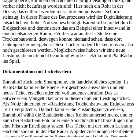
tragung deckt, kommen bei Altbauten häufig Leistungen hinzu, die
vorher nicht beauf­tragt worden sind: Hier noch ein Rohr in der
Decke, das entfernt werden muss, dort ein geris­sener Schorn­
steinzug. In dieser Phase des Baupro­zesses wird der Digita­li­sierung
tatsächlich ein hoher Nutzen bescheinigt. Barenhoff schreitet durchs
Erdge­schoss und demons­triert das am Beispiel einer Innenwand in
einem teilsa­nierten Raum. »Vorher war an dieser Stelle eine
Trocken­bauwand, deswegen konnte niemand sehen, dass dort
Leitungen herun­ter­gehen. Diese Löcher in den Decken müssen also
noch geschlossen werden. Mögli­cher­weise haben wir eine neue
Leistung, die noch nicht beauf­tragt wurde.« Jetzt kommt PlanRadar
ins Spiel.
Dokumen­tation mit Ticket­system
Barenhoff zückt sein Smart­phone, ein handels­üb­liches genügt. In
PlanRadar kann er die Ebene ›Erdge­schoss‹ auswählen und ein
neues Ticket erstellen oder ein vorhan­denes abrufen: Das ist
entweder ein Mangel­ticket oder in diesem Fall ein Leistungs­ticket.
Als Notiz hinterlegt er: »Restleistung Trocken­bauwand Erdge­schoss
Teil 1 verputzen«. Danach kann er die Zustän­digkeit zuweisen,
Barenhoff wählt die Baulei­terin eines Rohbau­un­ter­nehmens, und er
kann bei Bedarf ein Foto oder eine Sprach­nach­richt hinzu­fügen und
eine Frist zur Erledigung setzen. Das Ticket mit der neuen Leistung
erscheint sodann in der PlanRadar-App der zustän­digen Bearbei­terin
– je nach Konfi­gu­ration in Echtzeit oder einmal täglich. Dadurch